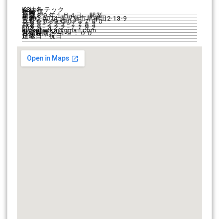
会社名
KSカーテック
代表
片岡 清
創業
１９８９年１月４日 開業
住所
〒890-0014 鹿児島市草牟田2-13-9
フリーアクセス
０８００−９００−３７９０
TEL
０９９−２２２−７７８２
FAX
０９９−２２２−７７９２
e-mail
kiy.kataoka@gmail.com
営業時間
８：００ 〜 １９：００
定休日
日曜日・祝日