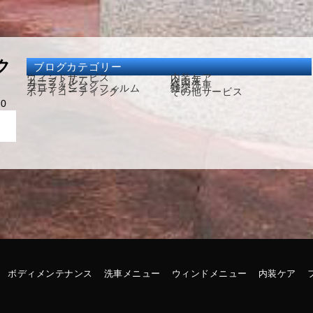
ク
ブログカテゴリー
ウィンドサービス
内装ケア
カーフィルム
火山灰
カーラッピング
純水洗車
プロテクションフィルム
雑記
ボディコーティング
その他サービス
9
0
ボディメンテナンス
洗車メニュー
ウィンドメニュー
内装ケア