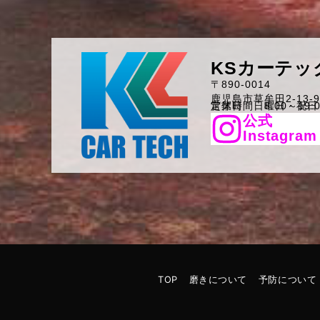
KSカーテッ
〒890-0014
鹿児島市草牟田2-13-
営業時間 8:00～19:0
定休日 日曜日・祝日
公式
Instagram
TOP
磨きについて
予防について