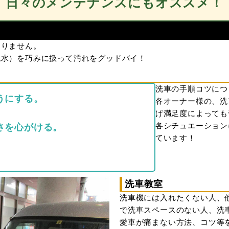
日々のメンテナンスにもオススメ！
ありません。
純水）を巧みに扱って汚れをグッドバイ！
洗車の手順コツにつ
うにする。
各オーナー様の、洗
。
げ満足度によっても
各シチュエーション
さを心がける。
ています！
。
洗車教室
洗車機には入れたくない人、
で洗車スペースのない人、洗
愛車が痛まない方法、コツ等