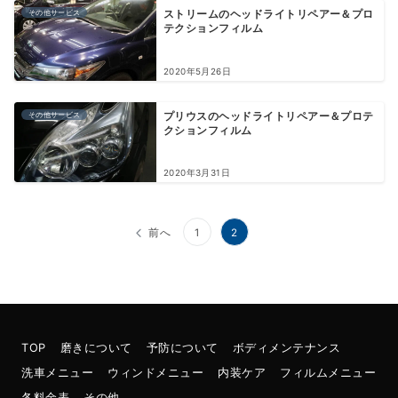
その他サービス
ストリームのヘッドライトリペアー＆プロ
テクションフィルム
2020年5月26日
その他サービス
プリウスのヘッドライトリペアー＆プロテ
クションフィルム
2020年3月31日
投
前へ
1
2
稿
の
ペ
ー
TOP
磨きについて
予防について
ボディメンテナンス
洗車メニュー
ウィンドメニュー
内装ケア
フィルムメニュー
ジ
各料金表
その他