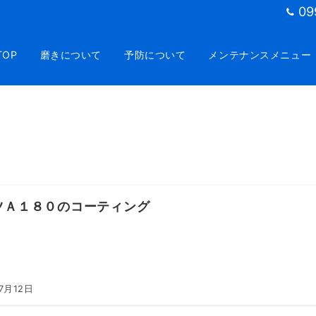
09
TOP
磨きについて
予防について
メンテナンスメニュー
ツＡ１８０のコーティング
7月12日