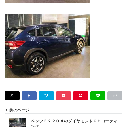
前のページ
投
ベンツＥ２２０ｄのダイヤモンド９Ｈコーティ
ング