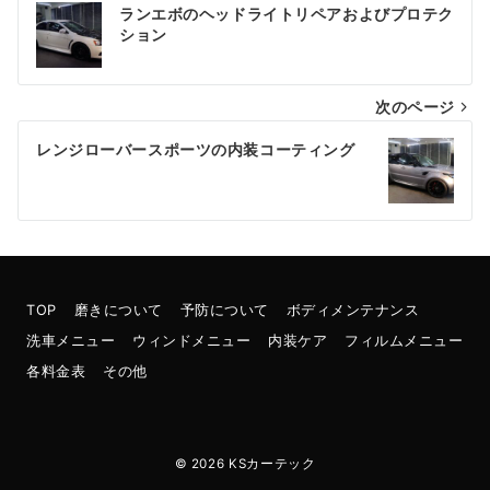
投
ランエボのヘッドライトリペアおよびプロテク
稿
ション
ナ
次のページ
ビ
ゲ
レンジローバースポーツの内装コーティング
ー
シ
ョ
ン
TOP
磨きについて
予防について
ボディメンテナンス
洗車メニュー
ウィンドメニュー
内装ケア
フィルムメニュー
各料金表
その他
© 2026
KSカーテック