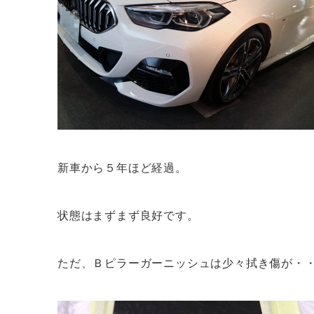
新車から５年ほど経過。
状態はまずまず良好です。
ただ、Ｂピラーガーニッシュは少々拭き傷が・