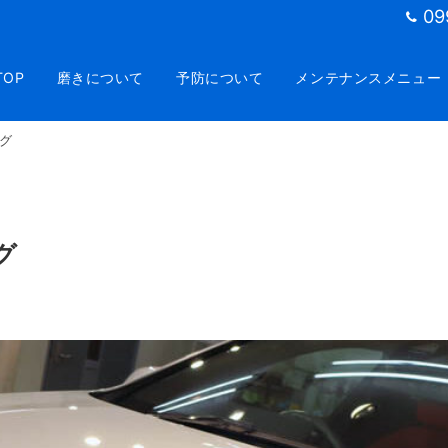
09
TOP
磨きについて
予防について
メンテナンスメニュー
グ
グ