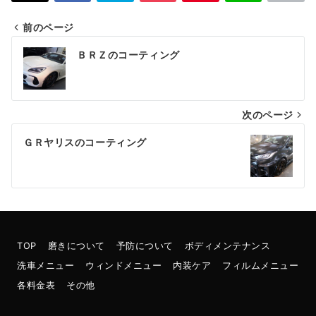
前のページ
投
ＢＲＺのコーティング
稿
ナ
次のページ
ビ
ゲ
ＧＲヤリスのコーティング
ー
シ
ョ
ン
TOP
磨きについて
予防について
ボディメンテナンス
洗車メニュー
ウィンドメニュー
内装ケア
フィルムメニュー
各料金表
その他