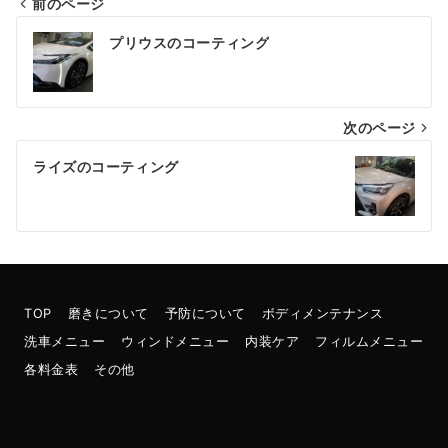
前のページ
投
プリウスのコーティング
稿
ナ
次のページ
ビ
ゲ
ライズのコーティング
ー
シ
ョ
ン
TOP
磨きについて
予防について
ボディメンテナンス
洗車メニュー
ウィンドメニュー
内装ケア
フィルムメニュー
各料金表
その他