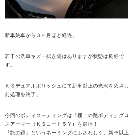
新車納車から３ヶ月ほど経過。
若干の洗車キズ・拭き傷はありますが状態は良好で
す。
ＫＳデュアルポリッシュにて新車以上の光沢をめざし
前処理を終了。
今回のボディコーティングは『極上の艶ボディ』グロ
スアーマー（ＫＳコート５Ｙ）を選択！
『艶の鎧』というネーミングにふさわしく、新車以上