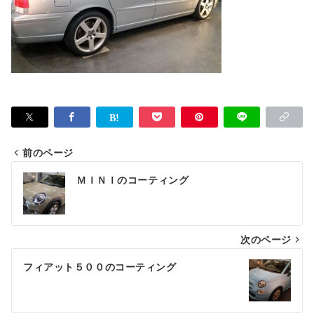
前のページ
投
ＭＩＮＩのコーティング
稿
ナ
次のページ
ビ
ゲ
フィアット５００のコーティング
ー