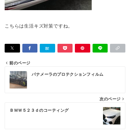
こちらは生活キズ対策ですね。
前のページ
投
パナメーラのプロテクションフィルム
稿
ナ
次のページ
ビ
ゲ
ＢＭＷ５２３ｄのコーティング
ー