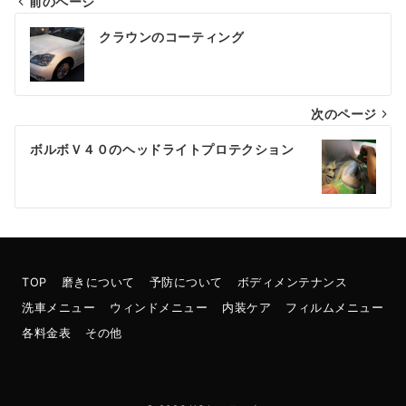
前のページ
投
クラウンのコーティング
稿
ナ
次のページ
ビ
ゲ
ボルボＶ４０のヘッドライトプロテクション
ー
シ
ョ
ン
TOP
磨きについて
予防について
ボディメンテナンス
洗車メニュー
ウィンドメニュー
内装ケア
フィルムメニュー
各料金表
その他