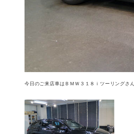
今日のご来店車はＢＭＷ３１８ｉツーリングさ