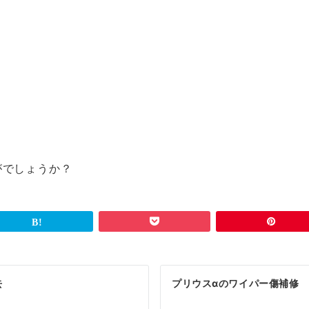
・
がでしょうか？
去
プリウスαのワイパー傷補修