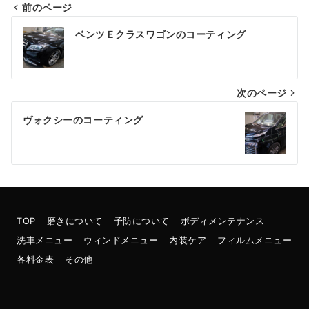
前のページ
投
ベンツＥクラスワゴンのコーティング
稿
ナ
次のページ
ビ
ゲ
ヴォクシーのコーティング
ー
シ
ョ
ン
TOP
磨きについて
予防について
ボディメンテナンス
洗車メニュー
ウィンドメニュー
内装ケア
フィルムメニュー
各料金表
その他