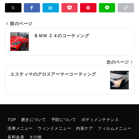
前のページ
投
ＢＭＷ Ｚ４のコーティング
稿
ナ
次のページ
ビ
ゲ
エスティマのグロスアーマーコーティング
ー
シ
ョ
ン
TOP
磨きについて
予防について
ボディメンテナンス
洗車メニュー
ウィンドメニュー
内装ケア
フィルムメニュー
各料金表
その他