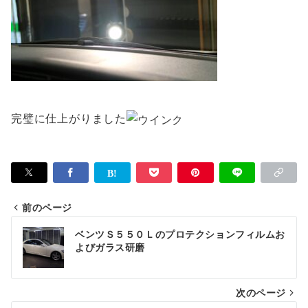
完璧に仕上がりました
前のページ
投
ベンツＳ５５０Ｌのプロテクションフィルムお
稿
よびガラス研磨
ナ
次のページ
ビ