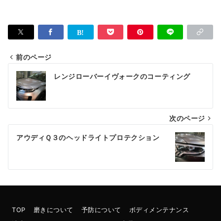
前のページ
投
レンジローバーイヴォークのコーティング
稿
ナ
次のページ
ビ
ゲ
アウディＱ３のヘッドライトプロテクション
ー
シ
ョ
ン
TOP
磨きについて
予防について
ボディメンテナンス