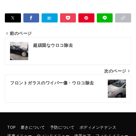
前のページ
投
超頑固なウロコ除去
稿
ナ
次のページ
ビ
ゲ
フロントガラスのワイパー傷・ウロコ除去
ー
シ
ョ
ン
TOP
磨きについて
予防について
ボディメンテナンス
洗車メニュー
ウィンドメニュー
内装ケア
フィルムメニュー