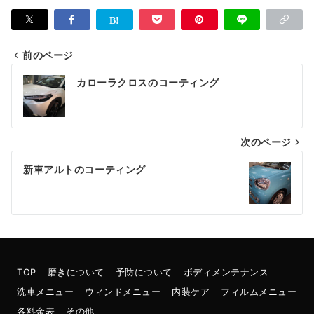
前のページ
投
カローラクロスのコーティング
稿
ナ
次のページ
ビ
ゲ
新車アルトのコーティング
ー
シ
ョ
ン
TOP
磨きについて
予防について
ボディメンテナンス
洗車メニュー
ウィンドメニュー
内装ケア
フィルムメニュー
各料金表
その他