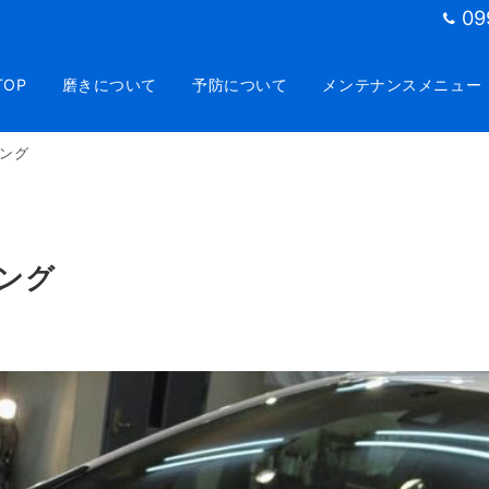
09
TOP
磨きについて
予防について
メンテナンスメニュー
ング
ング