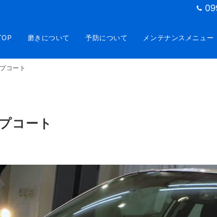
09
TOP
磨きについて
予防について
メンテナンスメニュー
プコート
プコート