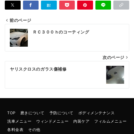
前のページ
投
ＲＣ３００ｈのコーティング
稿
ナ
次のページ
ビ
ゲ
ヤリスクロスのガラス傷補修
ー
シ
ョ
ン
TOP
磨きについて
予防について
ボディメンテナンス
洗車メニュー
ウィンドメニュー
内装ケア
フィルムメニュー
各料金表
その他