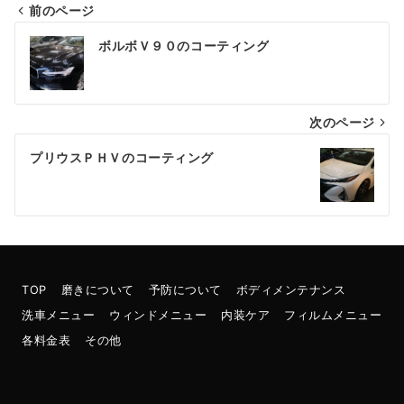
前のページ
投
ボルボＶ９０のコーティング
稿
ナ
次のページ
ビ
ゲ
プリウスＰＨＶのコーティング
ー
シ
ョ
ン
TOP
磨きについて
予防について
ボディメンテナンス
洗車メニュー
ウィンドメニュー
内装ケア
フィルムメニュー
各料金表
その他